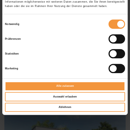
Informationen möglicherweise mit weiteren Daten zusammen, die Sie ihnen bereitgestellt
haben oder die sie im Rahmen Ihrer Nutzung der Dienste gesammelt haben.
Weitere Informationen zu
Einwilligungsauswahl
Ausstattungs-Extras Sonea
Notwendig
Sonnensegel
Präferenzen
Farben & Stoffe
Statistiken
Weitere Informationen
Marketing
Das könnte Sie auch interessieren
Alle zulassen
Auswahl erlauben
Ablehnen