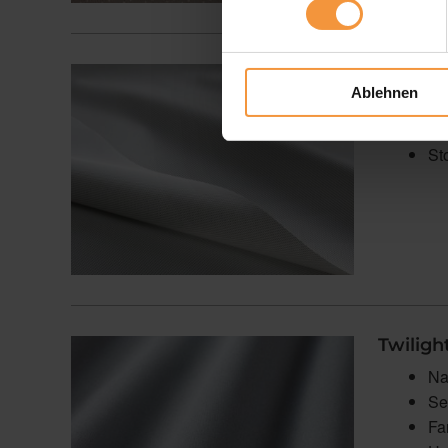
Screen
Ablehnen
Sc
Ve
St
Twiligh
Na
Se
Fa