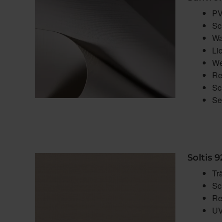
PV
Sc
Wa
Li
We
Re
Sc
Se
Soltis 9
Tr
Sc
Re
UV