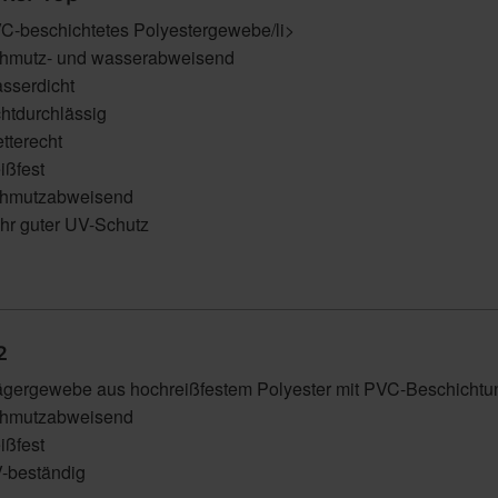
C-beschichtetes Polyestergewebe/li>
hmutz- und wasserabweisend
sserdicht
chtdurchlässig
tterecht
ißfest
hmutzabweisend
hr guter UV-Schutz
2
ägergewebe aus hochreißfestem Polyester mit PVC-Beschichtu
hmutzabweisend
ißfest
-beständig