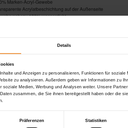
0% Marken-Acryl-Gewebe
ansparente Acrylatbeschichtung auf der Außenseite
webe nahezu 100% wasserdicht
Details
Cookies
erfora
nhalte und Anzeigen zu personalisieren, Funktionen für soziale
0% Marken-Acryl-Gewebe mit Lochung
Website zu analysieren. Außerdem geben wir Informationen zu I
he Durchsicht und Transparenz
r soziale Medien, Werbung und Analysen weiter. Unsere Partner
rminderte Stauhitze und geringe Gefahr der Wassersackbildung
 Daten zusammen, die Sie ihnen bereitgestellt haben oder die s
chwertige, elegante Stoff-Optik durch gleichmäßige Lochung
n.
Präferenzen
Statistiken