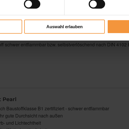
Auswahl erlauben
reen-Stoff aus PVC-überzogenener Glasfaser
rstärkte Kanten durch thermoplatisches Verfahren
off schwer entflammbar bzw. selbstverlöschend nach DIN 4102
t Pearl
ch Baustoffklasse B1 zertifiziert - schwer entflammbar
hr gute Durchsicht nach außen
rb- und Lichtechtheit