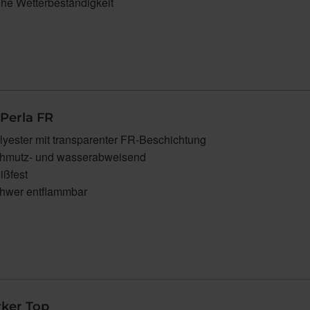
he Wetterbeständigkeit
Perla FR
lyester mit transparenter FR-Beschichtung
hmutz- und wasserabweisend
ißfest
hwer entflammbar
ker Top