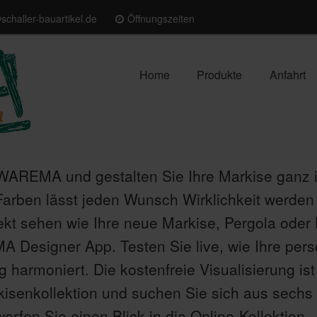
schaller-bauartikel.de
Öffnungszeiten
Home
Produkte
Anfahrt
on WAREMA und gestalten Sie Ihre Markise ganz
arben lässt jeden Wunsch Wirklichkeit werden
ekt sehen wie Ihre neue Markise, Pergola ode
Designer App. Testen Sie live, wie Ihre persön
harmoniert. Die kostenfreie Visualisierung ist
rkisenkollektion und suchen Sie sich aus sech
erfen Sie einen Blick in die Online-Kollektion