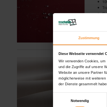
10
Tr
Ge
Zustimmung
Diese Webseite verwendet 
Acryl P
Wir verwenden Cookies, um I
10
und die Zugriffe auf unsere 
Ho
Website an unsere Partner fü
Ve
möglicherweise mit weiteren
Ho
der Dienste gesammelt habe
Einwilligungsauswahl
Notwendig