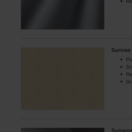
Ho
Sunvas 
Po
Sc
Re
Sc
Sunwor