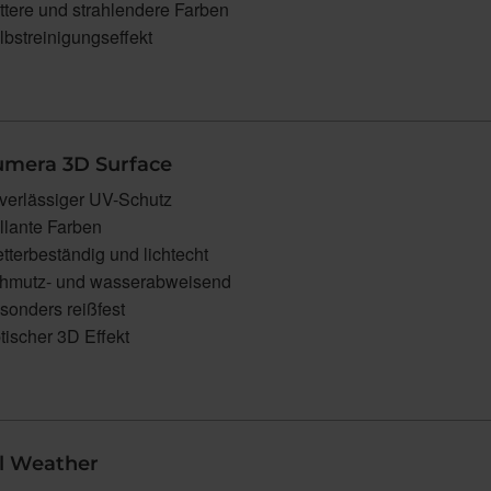
ttere und strahlendere Farben
lbstreinigungseffekt
umera 3D Surface
verlässiger UV-Schutz
illante Farben
tterbeständig und lichtecht
hmutz- und wasserabweisend
sonders reißfest
tischer 3D Effekt
ll Weather