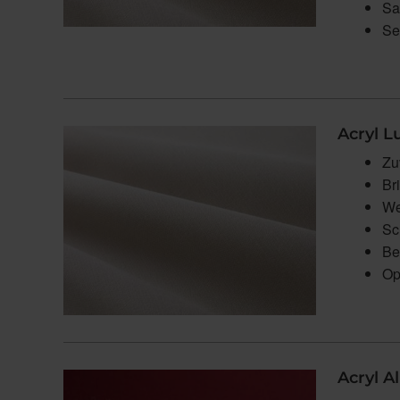
Sa
Se
Acryl L
Zu
Br
We
Sc
Be
Op
Acryl A