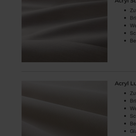
Acryl S
Zu
Br
We
Sc
Be
Acryl 
Zu
Br
We
Sc
Be
Gl