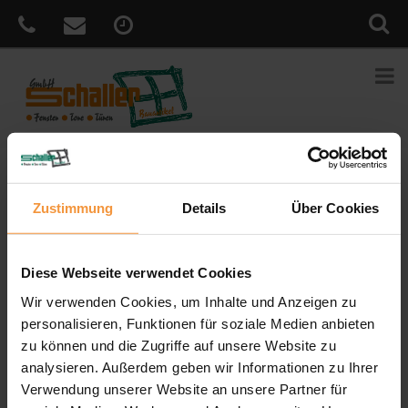
Sie sind hier:
Home
»
News
»
Der perfekte Sonnenschutz für
Zustimmung
Details
Über Cookies
heiße Tage
Veröffentlicht
28. Juni 2019
am
Der perfekte Sonnenschutz für heiße
Diese Webseite verwendet Cookies
Tage
Wir verwenden Cookies, um Inhalte und Anzeigen zu
personalisieren, Funktionen für soziale Medien anbieten
Mit steigenden Temperaturen steigt auch die Nachfrage nach
zu können und die Zugriffe auf unsere Website zu
einem effektiven Sonnenschutz. Lassen Sie die Wärme erst gar
nicht in Ihre vier Räume, sondern schützen Sie Ihre Glasfronten
analysieren. Außerdem geben wir Informationen zu Ihrer
direkt mit einem außenliegenden Sonnenschutzprodukt. Egal ob
Verwendung unserer Website an unsere Partner für
Außenjalousie
,
Rollladen
oder
Fenstermarkisen
. Bei uns finden