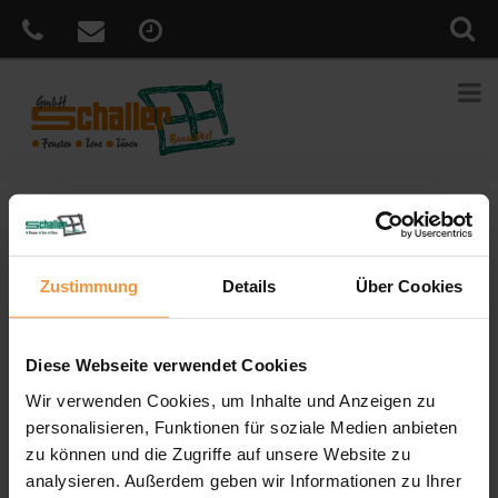
Sie sind hier:
Home
»
2017
»
April
Monat:
April 2017
Zustimmung
Details
Über Cookies
Diese Webseite verwendet Cookies
Licht, Schatten und Wärme bequem per
Wir verwenden Cookies, um Inhalte und Anzeigen zu
Knopdruck steuern?
personalisieren, Funktionen für soziale Medien anbieten
Veröffentlicht
24. April 2017
zu können und die Zugriffe auf unsere Website zu
am
Der neuen WMS Handsender plus erweiterter das bewährte
analysieren. Außerdem geben wir Informationen zu Ihrer