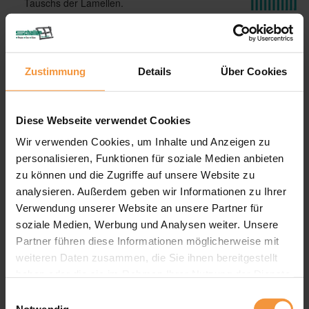
Tauschs der Lamellen.
Möglichkeit des Einsatzes in Innenräumen mit
Schrägen - Sonderformen
Umfangreiches Stoffangebot, u.a. für den
Einsatz in Räumen mit erhöhten
Zustimmung
Details
Über Cookies
Hygieneanforderungen.
Sicherheit für Ihre Kinder
Diese Webseite verwendet Cookies
Wir verwenden Cookies, um Inhalte und Anzeigen zu
personalisieren, Funktionen für soziale Medien anbieten
Produktdetails
zu können und die Zugriffe auf unsere Website zu
analysieren. Außerdem geben wir Informationen zu Ihrer
max. Breite: Standard 5000 mm. Größere
Anlagen auf Anfrage
Verwendung unserer Website an unsere Partner für
max. Höhe: 4000 mm
soziale Medien, Werbung und Analysen weiter. Unsere
max. Fläche: 12 m²
Partner führen diese Informationen möglicherweise mit
Lamelle: 89 mm, 127 mm
weiteren Daten zusammen, die Sie ihnen bereitgestellt
Bedienung: Schnur/Kette, Stab, Elektroantrieb
haben oder die sie im Rahmen Ihrer Nutzung der Dienste
Anwendungsbereiche: Für Fenster, Türen,
gesammelt haben.
Einwilligungsauswahl
Bildschirmarbeitsplätze, Festverglasungen, als
Notwendig