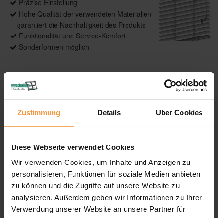
Präzise Einstellung
Hohe Qualität der verwendeten Materialien
garantiert die Nachhaltigkeit des Produkts
Funktionalität und Service-Komfort
Sonderformen möglich
Produktdetails
Zustimmung
Details
Über Cookies
max. Breite: 2500 mm
max. Höhe: 4000 mm
max. Fläche: 10 m²
Diese Webseite verwendet Cookies
Lamellenbreite: 16 mm, 25 mm, 50 mm
Bedienung: Schnur, Schnur/Stab, Kette,
Wir verwenden Cookies, um Inhalte und Anzeigen zu
Stab mit verschteckter Schnur, Kurbel,
personalisieren, Funktionen für soziale Medien anbieten
Elektroantrieb
zu können und die Zugriffe auf unsere Website zu
Führung: Optional, seitlich mit Seil
analysieren. Außerdem geben wir Informationen zu Ihrer
Anwendungsbereiche: Für Fenster, Türen,
Verwendung unserer Website an unsere Partner für
Bildschirmarbeitsplätze